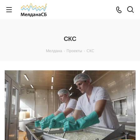
СКС
Мелдана
-
Проекты
-
СКС
Смотреть проект