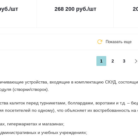
руб.
/шт
268 200 руб.
/шт
2
Показать еще
1
2
3
ничивающие устройства, входящие в комплектацию СКУД, состоящие
дуля (створки/створок).
ва калиток перед турникетами, боллардами, воротами и т.д. – бюд
ия посетителей по одному), что объясняет их востребованность на
ах, гипермаркетах и магазинах;
дминистративных и учебных учреждениях;