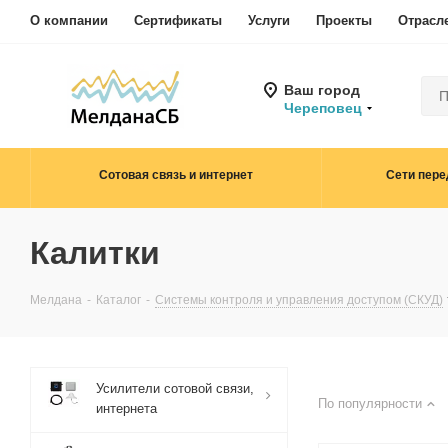
О компании
Сертификаты
Услуги
Проекты
Отрасл
Ваш город
Череповец
Сотовая связь и интернет
Сети пере
Калитки
Мелдана
-
Каталог
-
Системы контроля и управления доступом (СКУД)
Усилители сотовой связи,
По популярности
интернета