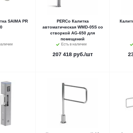
тка SAIMA PR
PERCo Калитка
Калит
0
автоматическая WMD-05S со
створкой AG-650 для
помещений
наличии
Есть в наличии
207 418 руб.
/шт
2