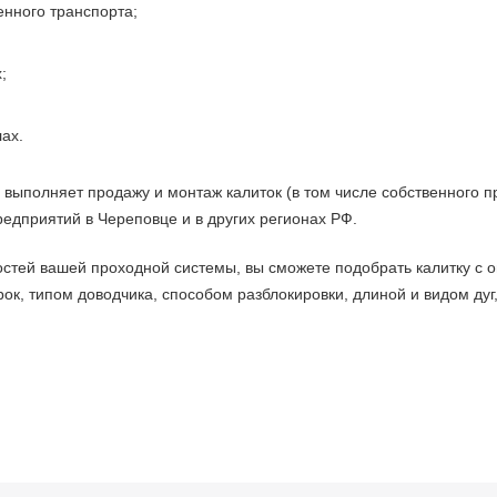
нного транспорта;
;
ах.
ыполняет продажу и монтаж калиток (в том числе собственного про
едприятий в Череповце и в других регионах РФ.
остей вашей проходной системы, вы сможете подобрать калитку с
ок, типом доводчика, способом разблокировки, длиной и видом дуг
линейка калиток на сайте
представлены:
е калитки.
Производители: PERCo и БЛОКПОСТ. К заказу доступны