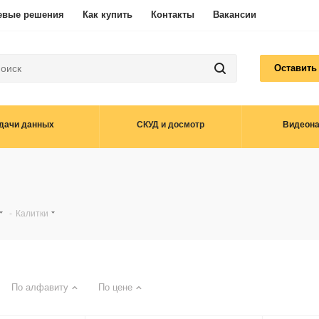
евые решения
Как купить
Контакты
Вакансии
Оставить
дачи данных
СКУД и досмотр
Видеон
-
Калитки
По алфавиту
По цене