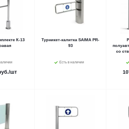
мплекте К-13
Турникет-калитка SAIMA PR-
P
равая
93
полуав
со ст
наличии
Есть в наличии
руб.
/шт
10