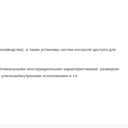
изводства), а также установку систем контроля доступа для
 оптимальными конструкционными характеристиками: размером
, уличным/внутренним исполнением и т.п.
 модели, предназначенные для проезда инвалидных колясок,