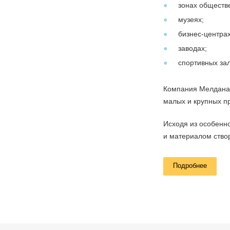
зонах обществе
музеях;
бизнес-центрах
заводах;
спортивных зал
Компания Мелдана в
малых и крупных пр
Исходя из особенн
и материалом створ
Подробнее
Товарная 
В нашем каталоге 
Автоматически