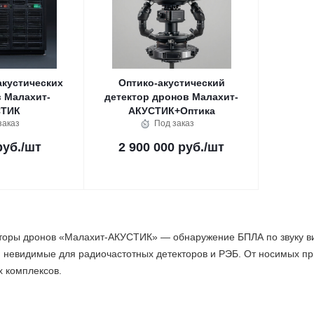
акустических
Оптико-акустический
 Малахит-
детектор дронов Малахит-
СТИК
АКУСТИК+Оптика
заказ
Под заказ
руб.
/шт
2 900 000 руб.
/шт
кторы дронов «Малахит-АКУСТИК» — обнаружение БПЛА по звуку вин
 невидимые для радиочастотных детекторов и РЭБ. От носимых пр
х комплексов.