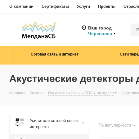
О компании
Сертификаты
Услуги
Проекты
Отрасл
Ваш город
Череповец
Сотовая связь и интернет
Сети пере
Акустические детекторы 
Мелдана
-
Каталог
-
Подавители связи и БПЛА, антидрон
-
Акустиче
Усилители сотовой связи,
По популярности
интернета