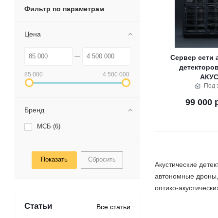
Фильтр по параметрам
Цена
Сервер сети 
детекторов
85 000
4 500 000
АКУ
Под 
99 000 
Бренд
МСБ (
6
)
Сбросить
Акустические дете
автономные дроны,
оптико-акустически
Статьи
Все статьи