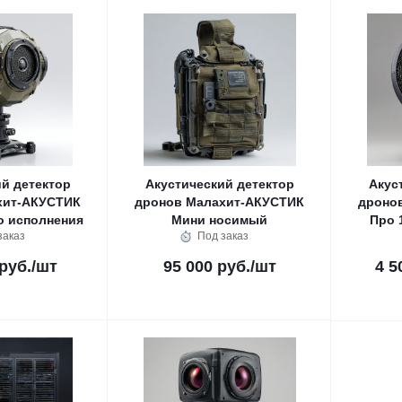
й детектор
Акустический детектор
Акус
хит-АКУСТИК
дронов Малахит-АКУСТИК
дроно
о исполнения
Мини носимый
Про 
заказ
Под заказ
руб.
/шт
95 000 руб.
/шт
4 5