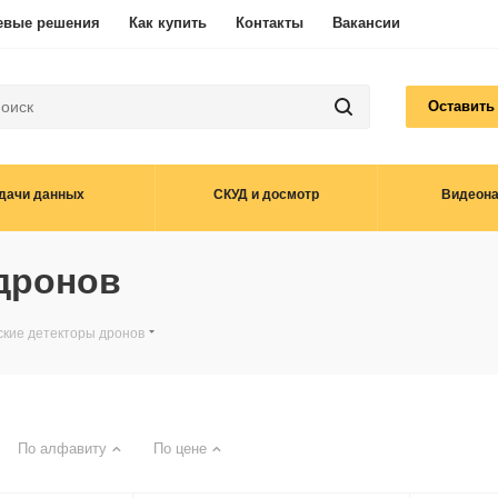
евые решения
Как купить
Контакты
Вакансии
Оставить
дачи данных
СКУД и досмотр
Видеон
дронов
ские детекторы дронов
По алфавиту
По цене