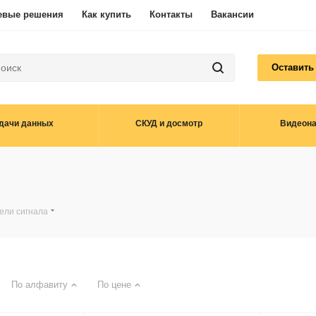
евые решения
Как купить
Контакты
Вакансии
Оставить
дачи данных
СКУД и досмотр
Видеон
ели сигнала
По алфавиту
По цене