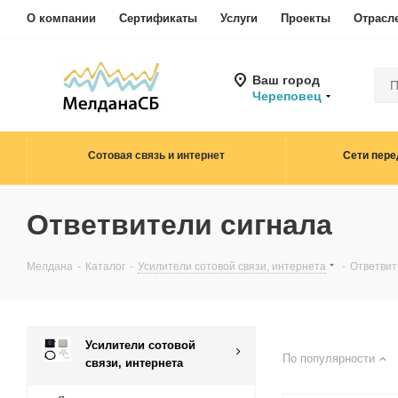
О компании
Сертификаты
Услуги
Проекты
Отрасл
Ваш город
Череповец
Сотовая связь и интернет
Сети пере
Ответвители сигнала
Мелдана
-
Каталог
-
Усилители сотовой связи, интернета
-
Ответвит
Усилители сотовой
По популярности
связи, интернета