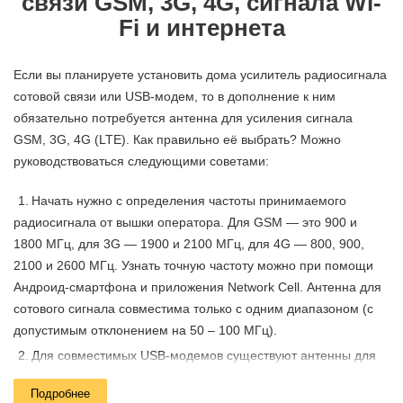
связи GSM, 3G, 4G, сигнала Wi-
Fi и интернета
Если вы планируете установить дома усилитель радиосигнала
сотовой связи или USB-модем, то в дополнение к ним
обязательно потребуется антенна для усиления сигнала
GSM, 3G, 4G (LTE). Как правильно её выбрать? Можно
руководствоваться следующими советами:
Начать нужно с определения частоты принимаемого
радиосигнала от вышки оператора. Для GSM — это 900 и
1800 МГц, для 3G — 1900 и 2100 МГц, для 4G — 800, 900,
2100 и 2600 МГц. Узнать точную частоту можно при помощи
Андроид-смартфона и приложения Network Cell. Антенна для
сотового сигнала совместима только с одним диапазоном (с
допустимым отклонением на 50 – 100 МГц).
Для совместимых USB-модемов существуют антенны для
интернет сигнала с поддержкой
Подробнее
функции MIMO (одновременный прием и передача данных